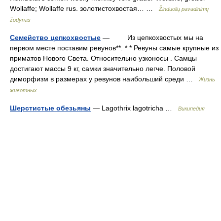
Wollaffe; Wollaffe rus. золотистохвостая… …
Žinduolių pavadinimų
žodynas
Семейство цепкохвостые
— Из цепкохвостых мы на
первом месте поставим ревунов**. * * Ревуны самые крупные из
приматов Нового Света. Относительно узконосы . Самцы
достигают массы 9 кг, самки значительно легче. Половой
диморфизм в размерах у ревунов наибольший среди …
Жизнь
животных
Шерстистые обезьяны
— Lagothrix lagotricha …
Википедия