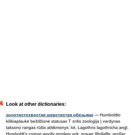
Look at other dictionaries:
золотистохвостая шерстистая обезьяна
— Humboldto
kiškiaplaukė beždžionė statusas T sritis zoologija | vardynas
taksono rangas rūšis atitikmenys: lot. Lagothrix lagothricha angl.
Humboldt’s comon woolly monkey vok. grauer Wollaffe; großer