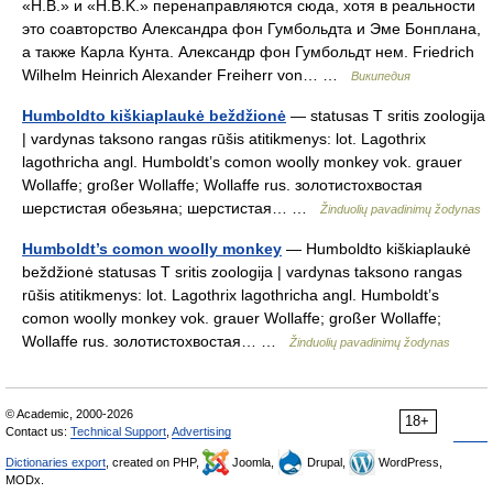
«H.B.» и «H.B.K.» перенаправляются сюда, хотя в реальности
это соавторство Александра фон Гумбольдта и Эме Бонплана,
а также Карла Кунта. Александр фон Гумбольдт нем. Friedrich
Wilhelm Heinrich Alexander Freiherr von… …
Википедия
Humboldto kiškiaplaukė beždžionė
— statusas T sritis zoologija
| vardynas taksono rangas rūšis atitikmenys: lot. Lagothrix
lagothricha angl. Humboldt’s comon woolly monkey vok. grauer
Wollaffe; großer Wollaffe; Wollaffe rus. золотистохвостая
шерстистая обезьяна; шерстистая… …
Žinduolių pavadinimų žodynas
Humboldt’s comon woolly monkey
— Humboldto kiškiaplaukė
beždžionė statusas T sritis zoologija | vardynas taksono rangas
rūšis atitikmenys: lot. Lagothrix lagothricha angl. Humboldt’s
comon woolly monkey vok. grauer Wollaffe; großer Wollaffe;
Wollaffe rus. золотистохвостая… …
Žinduolių pavadinimų žodynas
© Academic, 2000-2026
18+
Contact us:
Technical Support
,
Advertising
Dictionaries export
, created on PHP,
Joomla,
Drupal,
WordPress,
MODx.