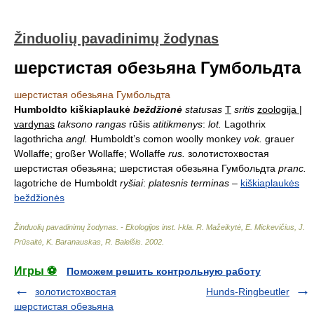
Žinduolių pavadinimų žodynas
шерстистая обезьяна Гумбольдта
шерстистая обезьяна Гумбольдта
Humboldto kiškiaplaukė
beždžionė
statusas
T
sritis
zoologija |
vardynas
taksono rangas
rūšis
atitikmenys
:
lot.
Lagothrix
lagothricha
angl.
Humboldt’s comon woolly monkey
vok.
grauer
Wollaffe; großer Wollaffe; Wollaffe
rus.
золотистохвостая
шерстистая обезьяна; шерстистая обезьяна Гумбольдта
pranc.
lagotriche de Humboldt
ryšiai
:
platesnis terminas
–
kiškiaplaukės
beždžionės
Žinduolių pavadinimų žodynas. - Ekologijos inst. l-kla
.
R. Mažeikytė, E. Mickevičius, J.
Prūsaitė, K. Baranauskas, R. Baleišis
.
2002
.
Игры ⚽
Поможем решить контрольную работу
золотистохвостая
Hunds-Ringbeutler
шерстистая обезьяна